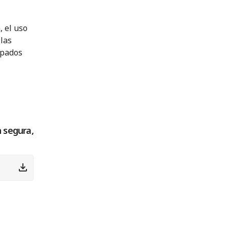
, el uso
 las
apados
 segura,