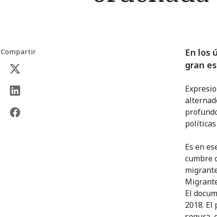
En los 
Compartir
gran es
Expresio
alternad
profundo
política
Es en es
cumbre d
migrante
Migrante
El docum
2018. El
segura, 