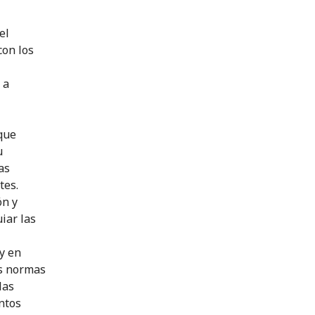
el
con los
 a
 que
u
as
tes.
ón y
iar las
y en
as normas
las
ntos