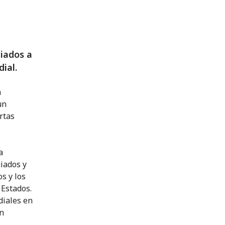
giados a
dial.
n
un
rtas
a
iados y
s y los
 Estados.
diales en
ón