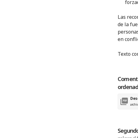
forza
Las reco
de la fu
personas
en confl
Texto co
Comenta
ordenad
Des
archi
Segundo