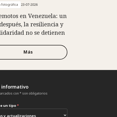
a fotográfica
23-07-2026
emotos en Venezuela: un
después, la resiliencia y
olidaridad no se detienen
Más
n informativo
rcados con * son obligatorios
ne un tipo
*