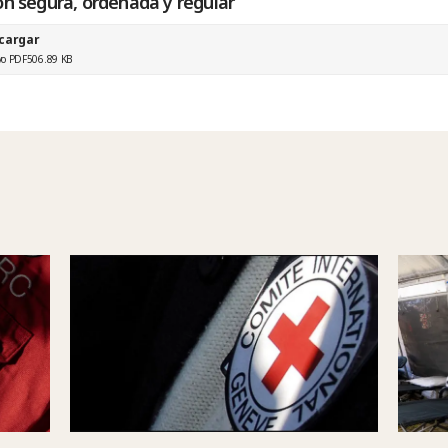
ón segura, ordenada y regular
cargar
vo PDF
506.89 KB