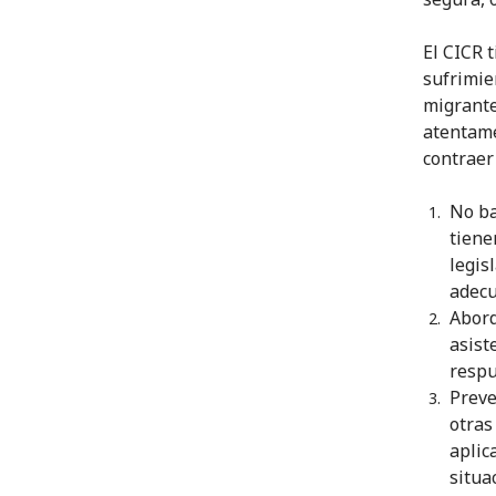
El CICR 
sufrimie
migrante
atentame
contraer
No ba
tiene
legis
adecu
Abord
asist
respu
Preve
otras
aplic
situa