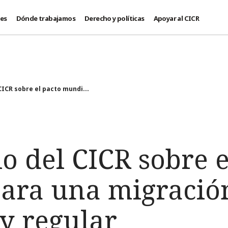
des
Dónde trabajamos
Derecho y políticas
Apoyar al CICR
ICR sobre el pacto mundi...
 del CICR sobre e
ara una migración
y regular