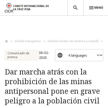
COMITÉ INTERNACIONAL DE
MENÚ
LA CRUZ ROJA
Pasar al contenido principal
Dónde trabajamos
Estados Unidos de América y Canadá
D
06-02-
Comunicado de
prensa
2020
Dar marcha atrás con la
prohibición de las minas
antipersonal pone en grave
peligro a la población civil