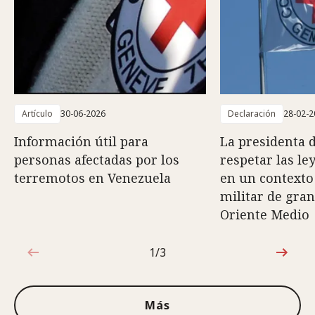
Artículo
30-06-2026
Declaración
28-02-2
Información útil para
La presidenta d
personas afectadas por los
respetar las le
terremotos en Venezuela
en un contexto
militar de gra
Oriente Medio
1/3
1de3
Más