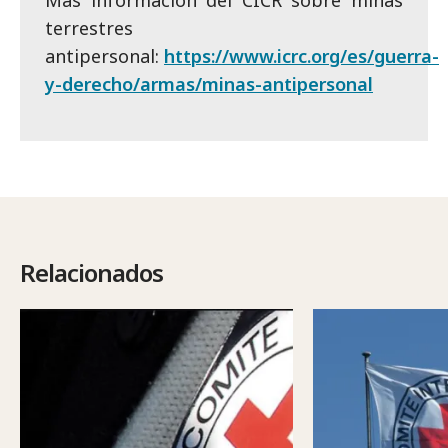
Más información del CICR sobre minas
terrestres
antipersonal:
https://www.icrc.org/es/guerra-
y-derecho/armas/minas-antipersonal
Relacionados