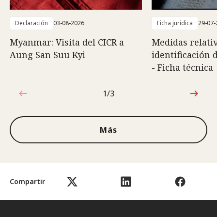
Declaración
03-08-2026
Ficha jurídica
29-07-
Myanmar: Visita del CICR a
Medidas relativ
Aung San Suu Kyi
identificación 
- Ficha técnica
1/3
1de3
Más
Compartir