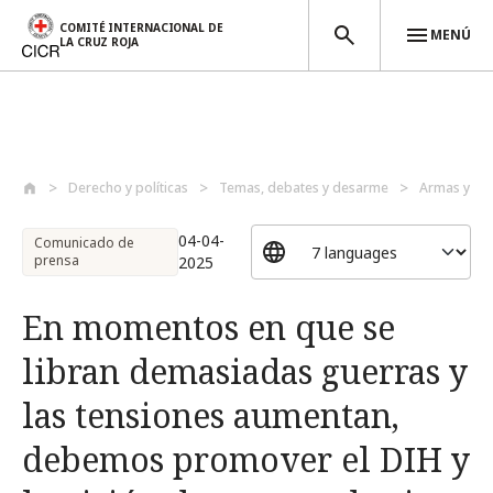
COMITÉ INTERNACIONAL DE
MENÚ
LA CRUZ ROJA
Pasar al contenido principal
Derecho y políticas
Temas, debates y desarme
Armas y de
04-04-
Comunicado de
prensa
2025
En momentos en que se
libran demasiadas guerras y
las tensiones aumentan,
debemos promover el DIH y