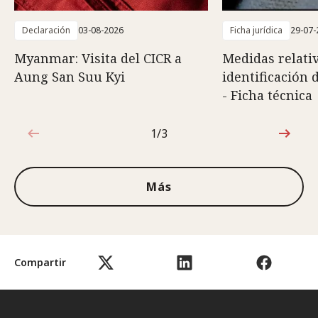
Declaración
03-08-2026
Ficha jurídica
29-07-
Myanmar: Visita del CICR a
Medidas relativ
Aung San Suu Kyi
identificación 
- Ficha técnica
1/3
1de3
Más
Compartir