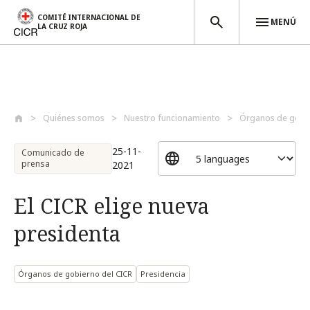
COMITÉ INTERNACIONAL DE
MENÚ
LA CRUZ ROJA
Pasar al contenido principal
Quiénes somos
Nuestro funcionamiento
Órganos de gobie
25-11-
Comunicado de
prensa
2021
El CICR elige nueva
presidenta
Órganos de gobierno del CICR
Presidencia