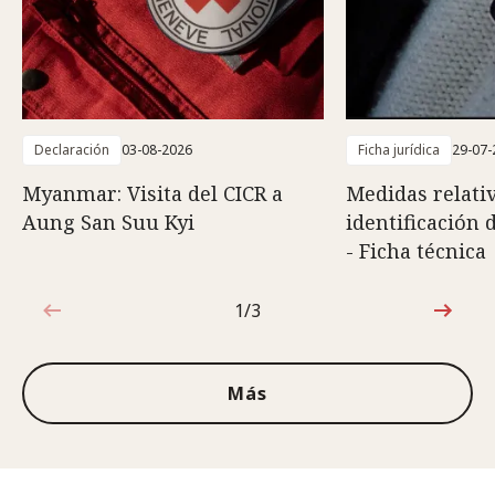
Declaración
03-08-2026
Ficha jurídica
29-07-
Myanmar: Visita del CICR a
Medidas relativ
Aung San Suu Kyi
identificación 
- Ficha técnica
1/3
1de3
Más