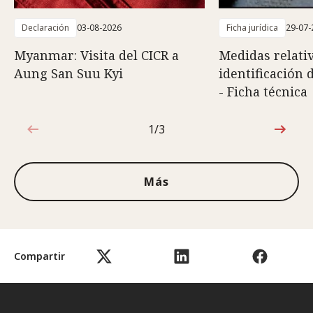
Declaración
03-08-2026
Ficha jurídica
29-07-
Myanmar: Visita del CICR a
Medidas relativ
Aung San Suu Kyi
identificación 
- Ficha técnica
1/3
1de3
Más
Compartir