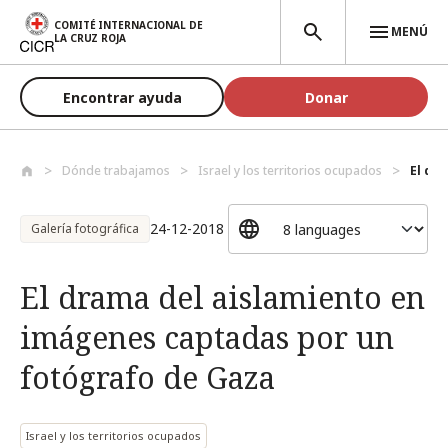
Pasar al contenido principal
COMITÉ INTERNACIONAL DE
MENÚ
LA CRUZ ROJA
Encontrar ayuda
Donar
Dónde trabajamos
Israel y los territorios ocupados
El dr
24-12-2018
Galería fotográfica
El drama del aislamiento en
imágenes captadas por un
fotógrafo de Gaza
Israel y los territorios ocupados