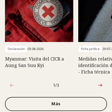
Declaración
03-08-2026
Ficha jurídica
29-07-
Myanmar: Visita del CICR a
Medidas relativ
Aung San Suu Kyi
identificación 
- Ficha técnica
1/3
1de3
Más