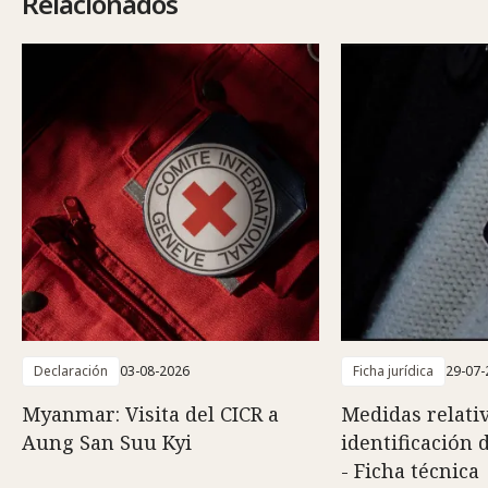
Relacionados
Declaración
03-08-2026
Ficha jurídica
29-07-
Myanmar: Visita del CICR a
Medidas relativ
Aung San Suu Kyi
identificación 
- Ficha técnica