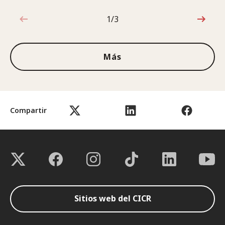
1/3
1de3
Más
Compartir
Sitios web del CICR