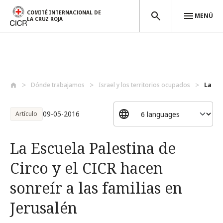
COMITÉ INTERNACIONAL DE
MENÚ
LA CRUZ ROJA
Pasar al contenido principal
Dónde trabajamos
Israel y los territorios ocupados
La Esc
09-05-2016
Artículo
La Escuela Palestina de
Circo y el CICR hacen
sonreír a las familias en
Jerusalén