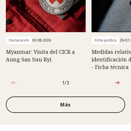
Declaración
03-08-2026
Ficha jurídica
29-07-
Myanmar: Visita del CICR a
Medidas relativ
Aung San Suu Kyi
identificación 
- Ficha técnica
1/3
1de3
Más