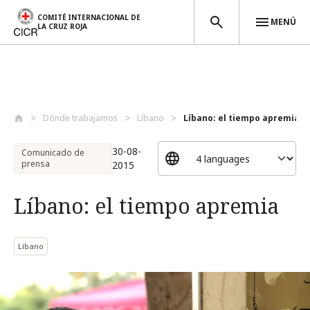
COMITÉ INTERNACIONAL DE
MENÚ
LA CRUZ ROJA
Pasar al contenido principal
Dónde trabajamos
Líbano
Líbano: el tiempo apremia
30-08-
Comunicado de
prensa
2015
Líbano: el tiempo apremia
Líbano