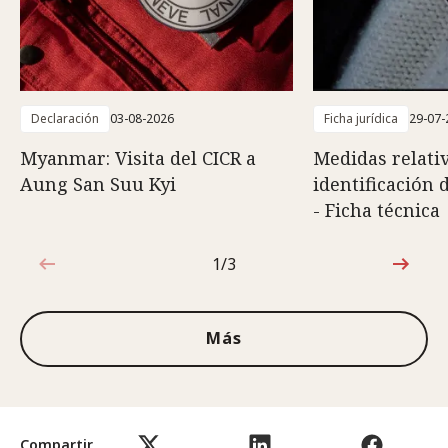
Declaración
03-08-2026
Ficha jurídica
29-07-
Myanmar: Visita del CICR a
Medidas relativ
Aung San Suu Kyi
identificación 
- Ficha técnica
1/3
1de3
Más
Compartir