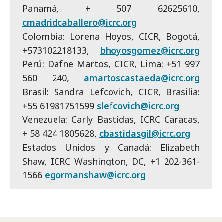
Panamá, + 507 62625610,
cmadridcaballero@icrc.org
Colombia: Lorena Hoyos, CICR, Bogotá,
+573102218133,
bhoyosgomez@icrc.org
Perú: Dafne Martos, CICR, Lima: +51 997
560 240,
amartoscastaeda@icrc.org
Brasil: Sandra Lefcovich, CICR, Brasilia:
+55 61981751599
slefcovich@icrc.org
Venezuela: Carly Bastidas, ICRC Caracas,
+ 58 424 1805628,
cbastidasgil@icrc.org
Estados Unidos y Canadá: Elizabeth
Shaw, ICRC Washington, DC, +1 202-361-
1566
egormanshaw@icrc.org