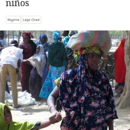
niños
Nigeria
Lago Chad