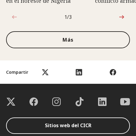
en el noreste de Nigeria
conflicto arma
1/3
1de3
Más
Compartir
Sitios web del CICR