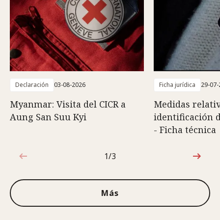
Declaración
03-08-2026
Ficha jurídica
29-07-
Myanmar: Visita del CICR a
Medidas relativ
Aung San Suu Kyi
identificación 
- Ficha técnica
1/3
1de3
Más