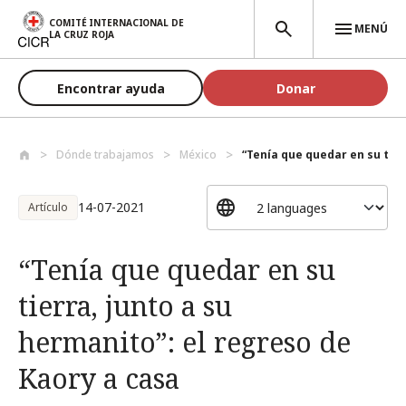
Pasar al contenido principal
COMITÉ INTERNACIONAL DE
MENÚ
LA CRUZ ROJA
Encontrar ayuda
Donar
Dónde trabajamos
México
“Tenía que quedar en su tierr
14-07-2021
Artículo
“Tenía que quedar en su
tierra, junto a su
hermanito”: el regreso de
Kaory a casa