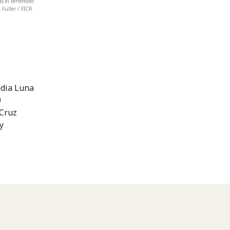
s el terremoto
 Fuller / FICR.
edia Luna
0
 Cruz
y