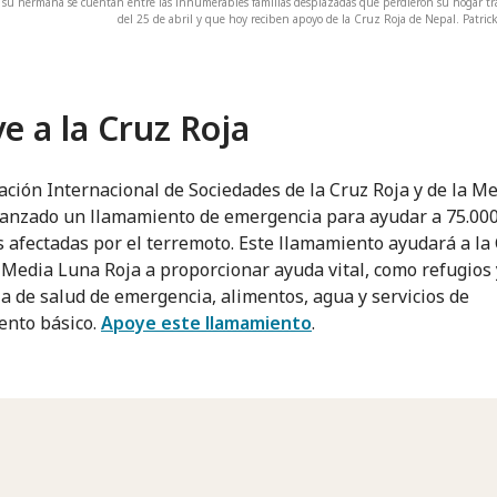
 su hermana se cuentan entre las innumerables familias desplazadas que perdieron su hogar tra
del 25 de abril y que hoy reciben apoyo de la Cruz Roja de Nepal. Patrick
e a la Cruz Roja
ación Internacional de Sociedades de la Cruz Roja y de la M
lanzado un llamamiento de emergencia para ayudar a 75.00
 afectadas por el terremoto. Este llamamiento ayudará a la
a Media Luna Roja a proporcionar ayuda vital, como refugios 
ia de salud de emergencia, alimentos, agua y servicios de
ento básico.
Apoye este llamamiento
.