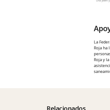
Una joven y
Apoy
La Feder
Roja ha 
personas
Roja y l
asistenc
saneami
Relacionados