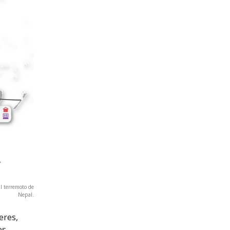
l terremoto de
Nepal.
eres,
os