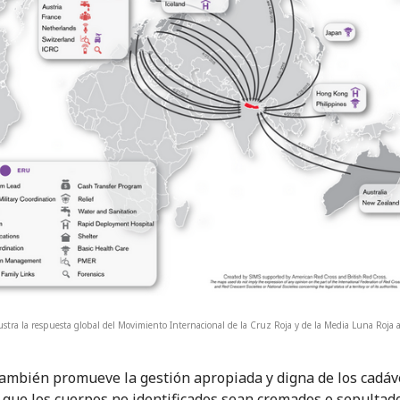
stra la respuesta global del Movimiento Internacional de la Cruz Roja y de la Media Luna Roja a
también promueve la gestión apropiada y digna de los cadáv
 que los cuerpos no identificados sean cremados o sepultad