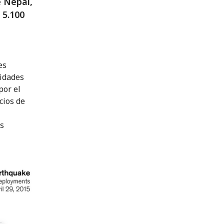
e Nepal,
 5.100
es
vidades
por el
cios de
os