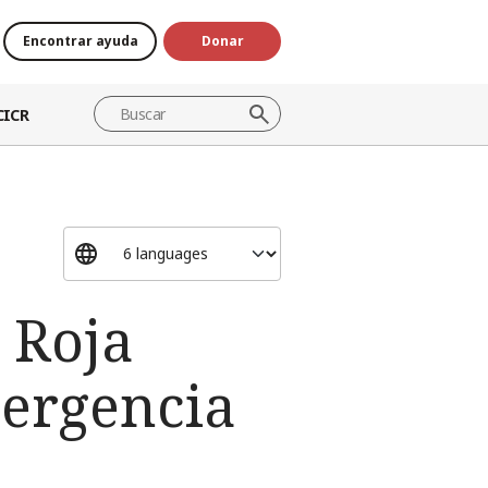
Encontrar ayuda
Donar
CICR
 Roja
mergencia