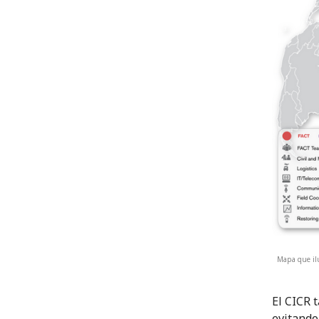
Mapa que ilu
El CICR 
evitando