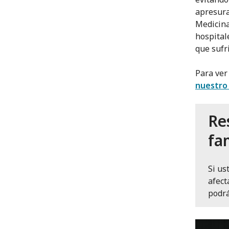
apresura
Medicina
hospital
que sufr
Para ver
nuestro
Re
fa
Si us
afect
podrá