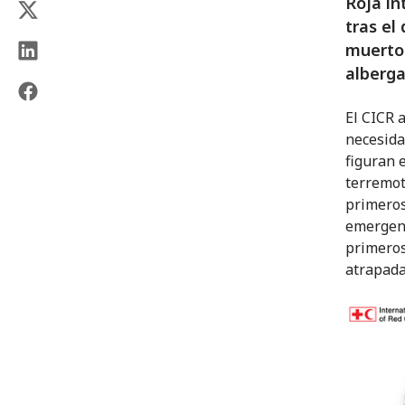
Roja in
tras el
muertos
alberga
El CICR 
necesida
figuran 
terremoto
primeros
emergenc
primeros
atrapada