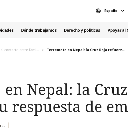
Español
vidades
Dónde trabajamos
Derecho y políticas
Apoyar al 
el contacto entre fami...
Terremoto en Nepal: la Cruz Roja refuerz...
 en Nepal: la Cruz
su respuesta de e
ares