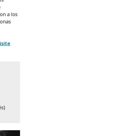
e
on a los
sonas
isite
és)