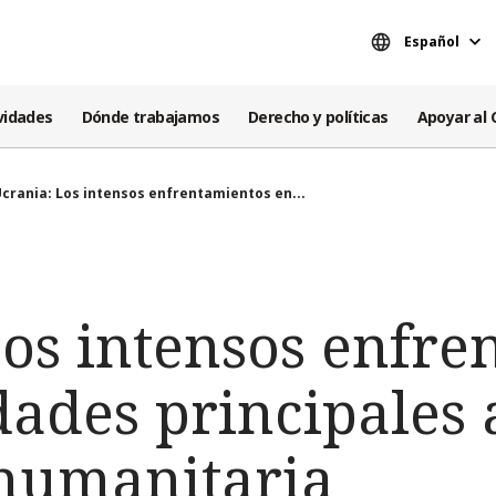
Español
vidades
Dónde trabajamos
Derecho y políticas
Apoyar al 
crania: Los intensos enfrentamientos en...
Los intensos enfre
dades principales
 humanitaria