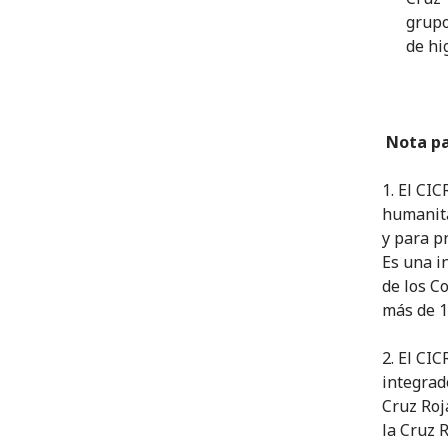
grupo
de hi
Nota par
1. El CI
humanita
y para p
Es una i
de los C
más de 1
2. El CI
integrad
Cruz Roj
la Cruz 