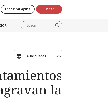
Encontrar ayuda
Donar
CICR
ntamientos
 agravan la