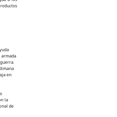
productos
ayuda
ia armada
 guerra.
 dimana
aja en
po
on la
onal de