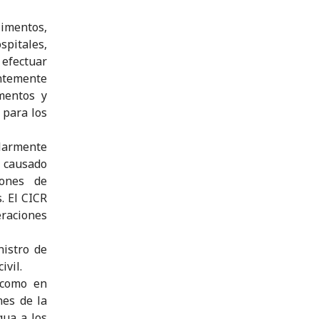
limentos,
spitales,
efectuar
entemente
mentos y
 para los
ularmente
n causado
iones de
. El CICR
eraciones
nistro de
ivil.
í como en
nes de la
gua a los