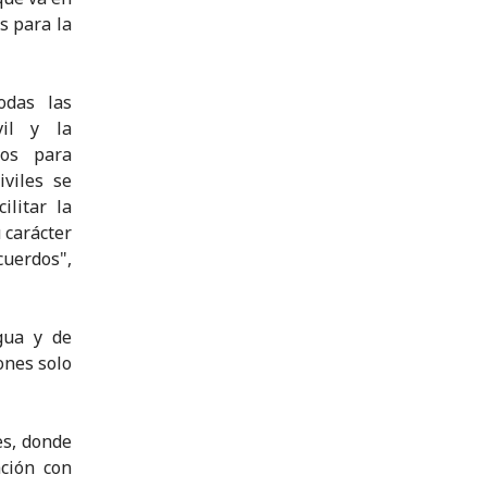
s para la
odas las
vil y la
dos para
iviles se
ilitar la
 carácter
cuerdos",
gua y de
ones solo
es, donde
ación con