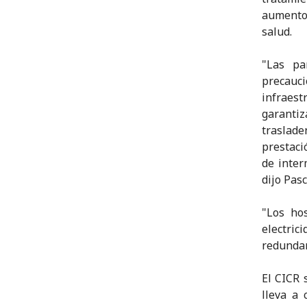
aumento 
salud.
"Las pa
precauc
infraes
garantiz
traslade
prestaci
de inter
dijo Pas
"Los ho
electric
redunda
El CICR 
lleva a 