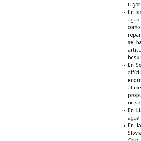
lugar
En lo
agua 
como
repar
se h
artíc
hospi
En Se
difíc
enor
alime
propu
no se
En Li
agua 
En la
Slovi
Cruz 