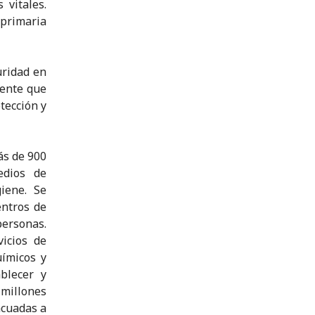
vitales.
 primaria
uridad en
rente que
tección y
ás de 900
edios de
giene. Se
ntros de
ersonas.
icios de
uímicos y
blecer y
 millones
acuadas a