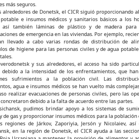
es más seguros.
s alrededores de Donetsk, el CICR siguió proporcionando a
potable e insumos médicos y sanitarios básicos a los ho
 así también láminas de plástico y de madera para 
aciones de emergencia en las viviendas. Por ejemplo, reci
an llevado a cabo varias rondas de distribución de ali
ulos de higiene para las personas civiles y de agua potable
tales.
verodonetsk y sus alrededores, el acceso ha sido partic
il debido a la intensidad de los enfrentamientos, que ha
mes sufrimientos a la población civil. Las distribuc
ntos, agua e insumos médicos se han vuelto más complejas
so realizar evacuaciones de personas civiles, pero las op
 concretaron debido a la falta de acuerdo entre las partes.
sichansk, pudimos brindar apoyo a los sistemas de sumi
y de gas y proporcionar insumos médicos para la población c
s regiones de Járkov, Zaporiyia, Jersón y Nicolaiev, as
ansk, en la región de Donetsk, el CICR ayuda a las seccio
Roja Ucraniana a mantener la provisión de alimentos y a