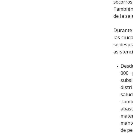
socorro
También 
de la sa
Durante 
las ciud
se despl
asistenci
Desde
000 
subsi
distr
salu
Tamb
abast
mate
mante
de pe