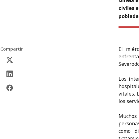
civiles
pobladas
El miér
Compartir
enfrent
Severodo
Los inte
hospital
vitales.
los serv
Muchos 
personas
como d
tratamie