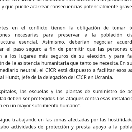
y que puede acarrear consecuencias potencialmente grave
rtes en el conflicto tienen la obligación de tomar t
iones necesarias para preservar a la población ci
tructura esencial. Asimismo, deberían negociar acuer
ar el paso seguro a fin de permitir que las personas c
n a los lugares más seguros de su elección, y para fac
ón de la asistencia humanitaria que tanto se necesita. En su
mediario neutral, el CICR está dispuesto a facilitar esos a
cal Hundt, jefe de la delegación del CICR en Ucrania.
spitales, las escuelas y las plantas de suministro de a
idad deben ser protegidos. Los ataques contra esas instalaci
n en un mayor sufrimiento humano".
sigue trabajando en las zonas afectadas por las hostilidad
cabo actividades de protección y presta apoyo a la pobl