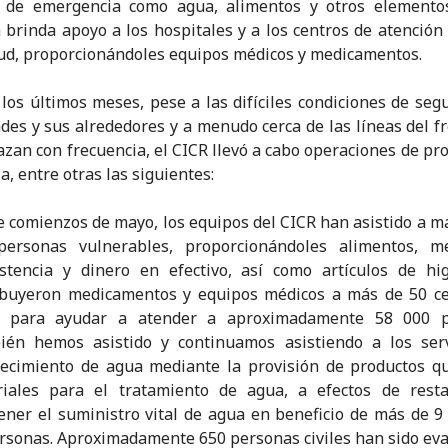
s de emergencia como agua, alimentos y otros elementos 
brinda apoyo a los hospitales y a los centros de atención
lud, proporcionándoles equipos médicos y medicamentos.
los últimos meses, pese a las difíciles condiciones de seg
ades y sus alrededores y a menudo cerca de las líneas del f
azan con frecuencia, el CICR llevó a cabo operaciones de pro
a, entre otras las siguientes:
 comienzos de mayo, los equipos del CICR han asistido a m
personas vulnerables, proporcionándoles alimentos, m
stencia y dinero en efectivo, así como artículos de hi
ibuyeron medicamentos y equipos médicos a más de 50 ce
d para ayudar a atender a aproximadamente 58 000 p
ién hemos asistido y continuamos asistiendo a los serv
ecimiento de agua mediante la provisión de productos q
riales para el tratamiento de agua, a efectos de resta
ner el suministro vital de agua en beneficio de más de 9
rsonas. Aproximadamente 650 personas civiles han sido ev