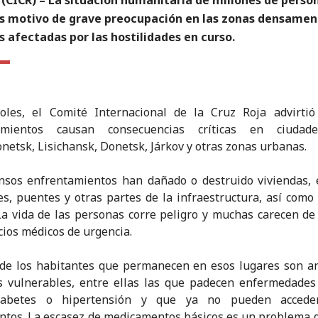
 es motivo de grave preocupación en las zonas densame
 afectadas por las hostilidades en curso.
coles, el Comité Internacional de la Cruz Roja advirtió
amientos causan consecuencias críticas en ciuda
netsk, Lisichansk, Donetsk, Járkov y otras zonas urbanas.
nsos enfrentamientos han dañado o destruido viviendas, 
es, puentes y otras partes de la infraestructura, así como 
 La vida de las personas corre peligro y muchas carecen de
icios médicos de urgencia.
de los habitantes que permanecen en esos lugares son an
 vulnerables, entre ellas las que padecen enfermedades
iabetes o hipertensión y que ya no pueden accede
ntos. La escasez de medicamentos básicos es un problema 