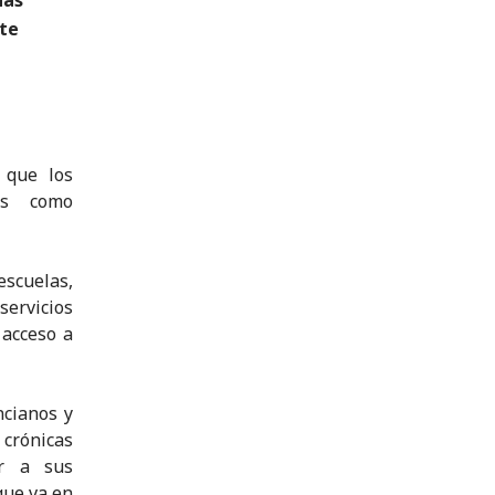
nte
 que los
des como
escuelas,
servicios
 acceso a
cianos y
 crónicas
r a sus
que va en