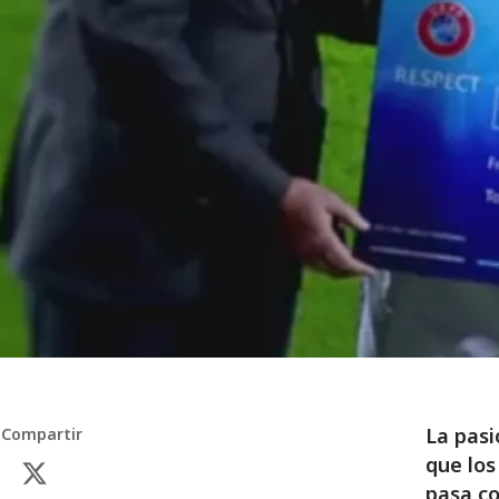
La pasi
Compartir
que los
pasa co