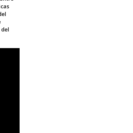
icas
del
e
 del