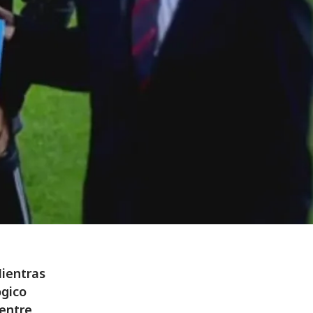
Mientras
ógico
 entre