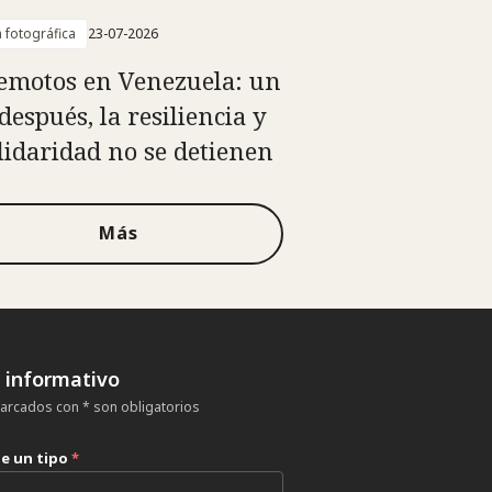
a fotográfica
23-07-2026
emotos en Venezuela: un
después, la resiliencia y
olidaridad no se detienen
Más
n informativo
rcados con * son obligatorios
ne un tipo
*