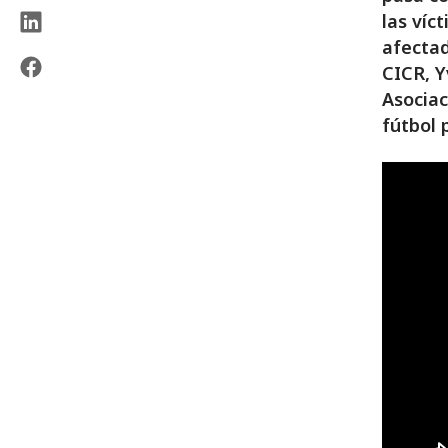
las víc
afectad
CICR, Y
Asociac
fútbol 