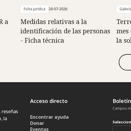
Ficha jurídica
29-07-2026
Galerí
R a
Medidas relativas a la
Terr
identificación de las personas
mes 
- Ficha técnica
la s
Acceso directo
Boletí
Campos ma
, reseñas
Encontrar ayuda
, la
Seleccio
Donar
Eventos