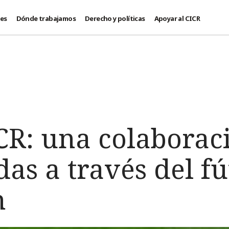
des
Dónde trabajamos
Derecho y políticas
Apoyar al CICR
CR: una colaborac
as a través del fú
n