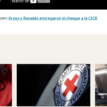
bién:
Kroos y Ronaldo entregaron el cheque a la CICR