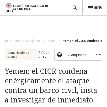
COMITÉ INTERNACIONAL DE
MENÚ
LA CRUZ ROJA
Pasar al contenido principal
Dónde trabajamos
Yemen
Yemen: el CICR condena enér
17-03-
Comunicado de
prensa
2017
Yemen: el CICR condena
enérgicamente el ataque
contra un barco civil, insta
a investigar de inmediato