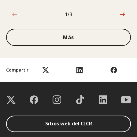
1/3
1de3
Más
Compartir
Sitios web del CICR