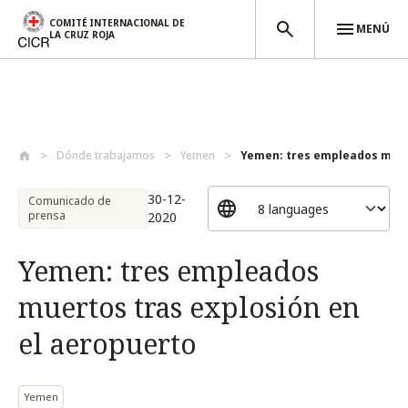
COMITÉ INTERNACIONAL DE
MENÚ
LA CRUZ ROJA
Pasar al contenido principal
Dónde trabajamos
Yemen
Yemen: tres empleados muert
30-12-
Comunicado de
prensa
2020
Yemen: tres empleados
muertos tras explosión en
el aeropuerto
Yemen