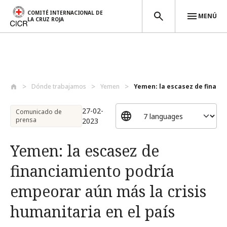
COMITÉ INTERNACIONAL DE
MENÚ
LA CRUZ ROJA
Pasar al contenido principal
Dónde trabajamos
Yemen
Yemen: la escasez de financi
27-02-
Comunicado de
prensa
2023
Yemen: la escasez de
financiamiento podría
empeorar aún más la crisis
humanitaria en el país