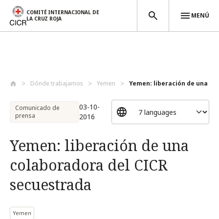
COMITÉ INTERNACIONAL DE
MENÚ
LA CRUZ ROJA
Pasar al contenido principal
Dónde trabajamos
Yemen
Yemen: liberación de una col
03-10-
Comunicado de
prensa
2016
Yemen: liberación de una
colaboradora del CICR
secuestrada
Yemen