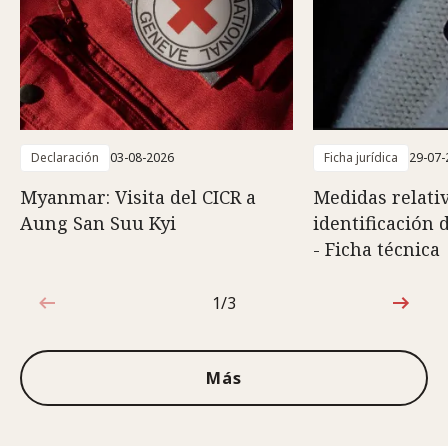
Declaración
03-08-2026
Ficha jurídica
29-07-
Myanmar: Visita del CICR a
Medidas relativ
Aung San Suu Kyi
identificación 
- Ficha técnica
1/3
1de3
Más