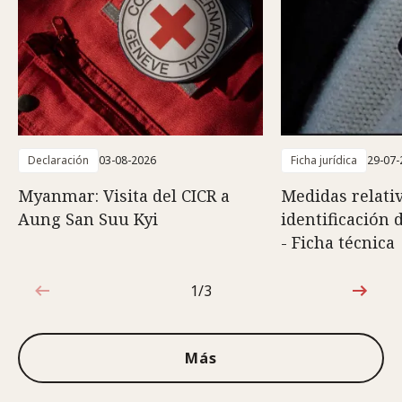
Declaración
03-08-2026
Ficha jurídica
29-07-
Myanmar: Visita del CICR a
Medidas relativ
Aung San Suu Kyi
identificación 
- Ficha técnica
1/3
1de3
Más