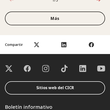
1/3
1de3
Más
Compartir
Sitios web del CICR
Boletín informativo