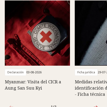
Declaración
03-08-2026
Ficha jurídica
29-07-
Myanmar: Visita del CICR a
Medidas relativ
Aung San Suu Kyi
identificación 
- Ficha técnica