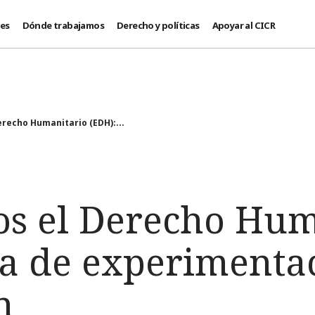
des
Dónde trabajamos
Derecho y políticas
Apoyar al CICR
recho Humanitario (EDH):...
s el Derecho Hum
ía de experimenta
n