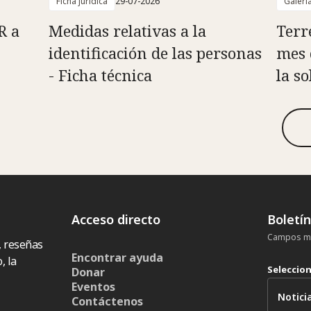
Ficha jurídica
29-07-2026
Galerí
R a
Medidas relativas a la
Terr
identificación de las personas
mes 
- Ficha técnica
la s
Acceso directo
Boletí
Campos ma
, reseñas
Encontrar ayuda
, la
Seleccio
Donar
Eventos
Contáctenos