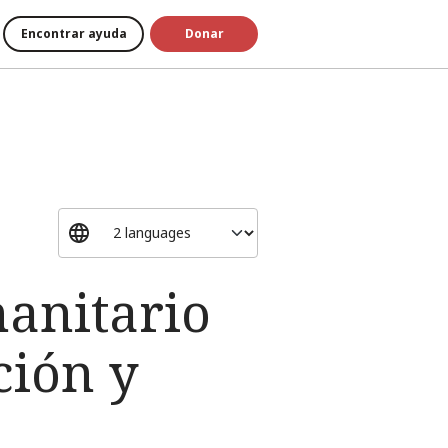
Encontrar ayuda
Donar
anitario
ción y