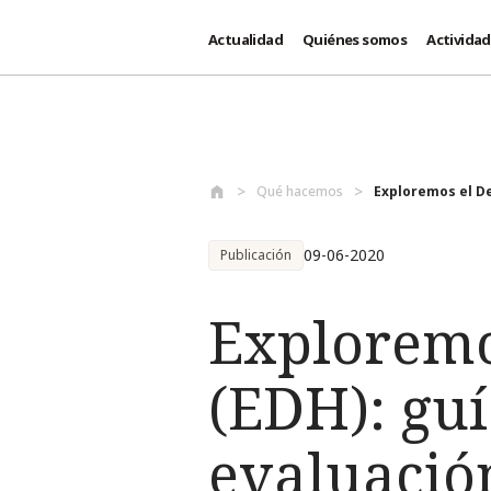
Actualidad
Quiénes somos
Activida
Pasar al contenido principal
Qué hacemos
Exploremos el De
09-06-2020
Publicación
Exploremo
(EDH): gu
evaluació