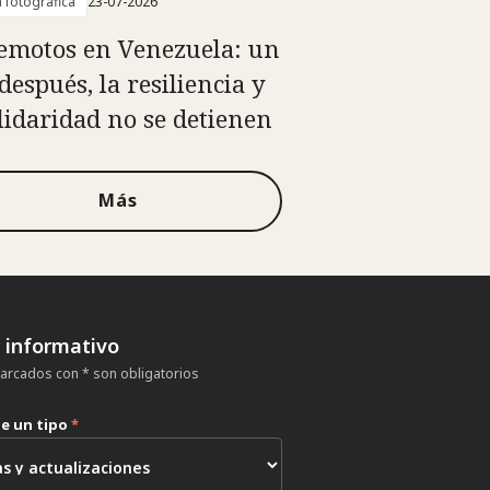
a fotográfica
23-07-2026
emotos en Venezuela: un
después, la resiliencia y
olidaridad no se detienen
Más
n informativo
rcados con * son obligatorios
ne un tipo
*