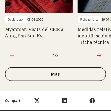
Declaración
03-08-2026
Ficha jurídica
29-07-
Myanmar: Visita del CICR a
Medidas relativ
Aung San Suu Kyi
identificación 
- Ficha técnica
1/3
1de3
Más
Compartir