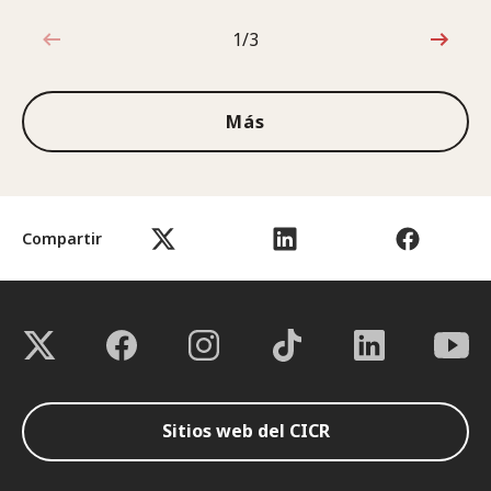
1/3
1de3
Más
Compartir
Sitios web del CICR