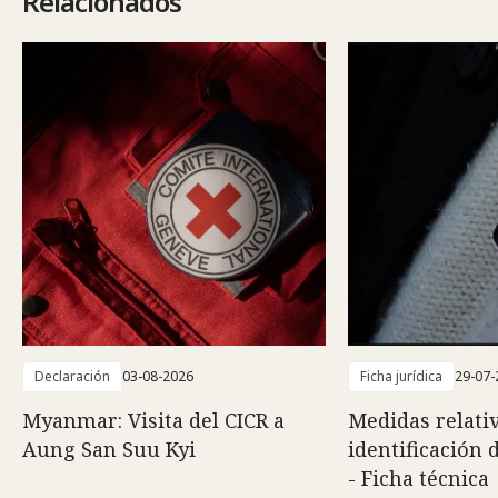
Relacionados
Declaración
03-08-2026
Ficha jurídica
29-07-
Myanmar: Visita del CICR a
Medidas relativ
Aung San Suu Kyi
identificación 
- Ficha técnica