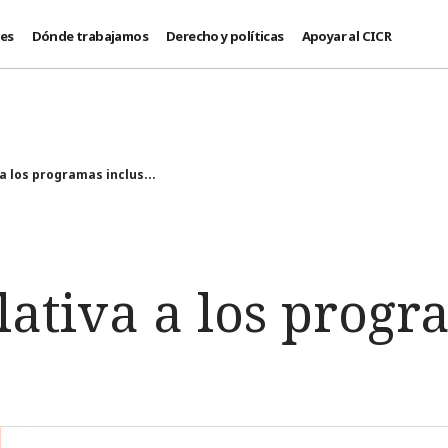
des
Dónde trabajamos
Derecho y políticas
Apoyar al CICR
 a los programas inclus...
elativa a los prog