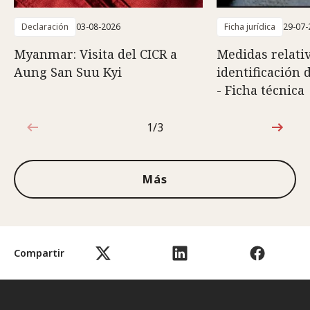
Declaración
03-08-2026
Ficha jurídica
29-07-
Myanmar: Visita del CICR a
Medidas relativ
Aung San Suu Kyi
identificación 
- Ficha técnica
1/3
1de3
Más
Compartir