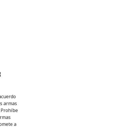
 acuerdo
as armas
 Prohíbe
armas
romete a