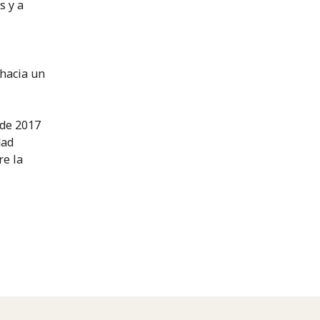
s y a
 hacia un
 de 2017
dad
re la