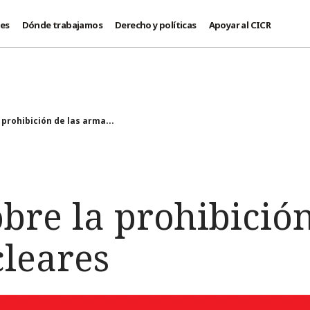
des
Dónde trabajamos
Derecho y políticas
Apoyar al CICR
 prohibición de las arma...
bre la prohibición
leares