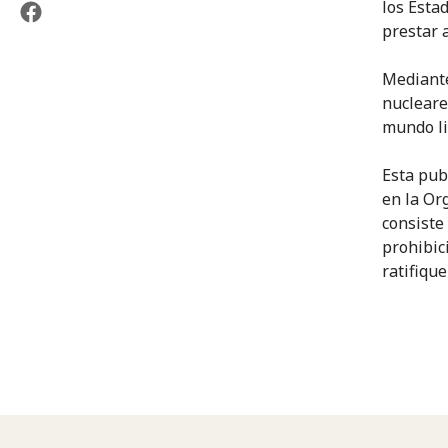
los Esta
prestar a
Mediante
nucleare
mundo li
Esta pub
en la Or
consiste
prohibic
ratifiqu