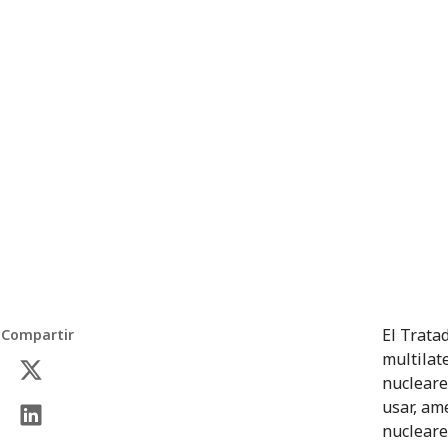
El Trata
Compartir
multilat
nucleare
usar, am
nucleare