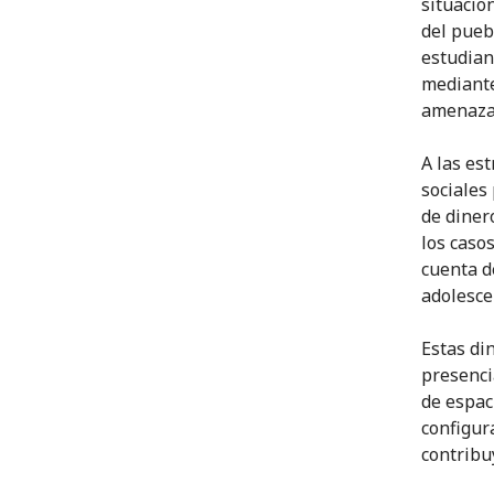
situacion
del pueb
estudian
mediante
amenaza
A las es
sociales
de diner
los caso
cuenta d
adolesce
Estas di
presenci
de espac
configur
contribu