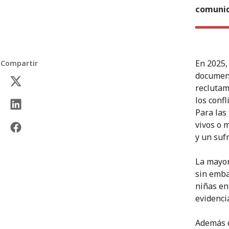
comunid
En 2025,
Compartir
document
reclutam
los conf
Para las 
vivos o 
y un suf
La mayor
sin emba
niñas en
evidenci
Además d