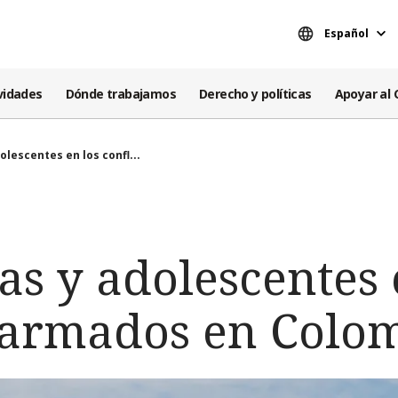
Español
vidades
Dónde trabajamos
Derecho y políticas
Apoyar al 
olescentes en los confl...
as y adolescentes 
s armados en Colo