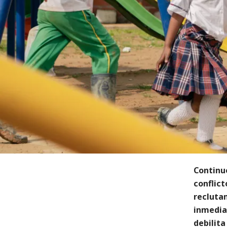
Continuó
conflic
reclutam
inmediat
debilit