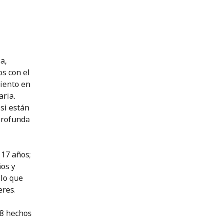
a,
s con el
miento en
aria.
 si están
profunda
 17 años;
ños y
 lo que
eres.
58 hechos