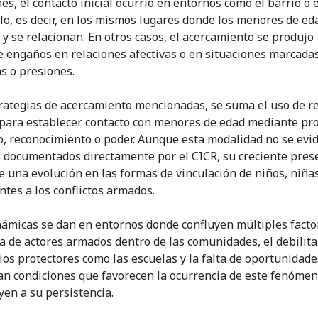
es, el contacto inicial ocurrió en entornos como el barrio o 
lo, es decir, en los mismos lugares donde los menores de ed
 y se relacionan. En otros casos, el acercamiento se produjo
 engaños en relaciones afectivas o en situaciones marcada
s o presiones.
trategias de acercamiento mencionadas, se suma el uso de r
 para establecer contacto con menores de edad mediante p
o, reconocimiento o poder. Aunque esta modalidad no se evi
s documentados directamente por el CICR, su creciente pres
e una evolución en las formas de vinculación de niños, niñas
ntes a los conflictos armados.
námicas se dan en entornos donde confluyen múltiples facto
a de actores armados dentro de las comunidades, el debilit
ios protectores como las escuelas y la falta de oportunidade
an condiciones que favorecen la ocurrencia de este fenómen
yen a su persistencia.