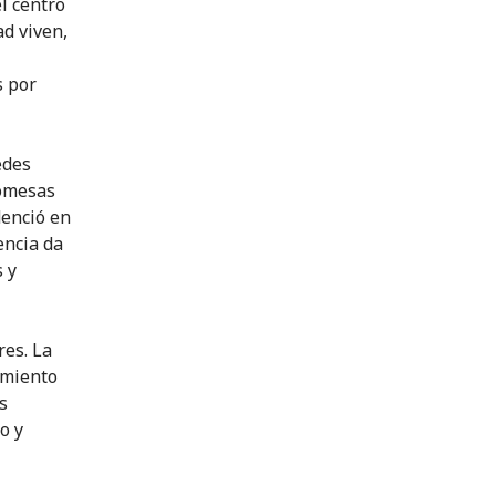
el centro
ad viven,
s por
edes
romesas
denció en
encia da
 y
res. La
amiento
s
o y