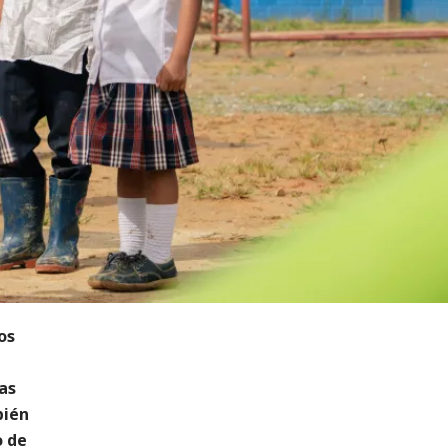
os
as
bién
o de