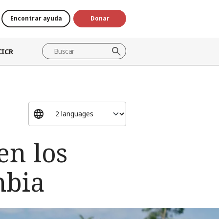
Encontrar ayuda
Donar
CICR
en los
mbia