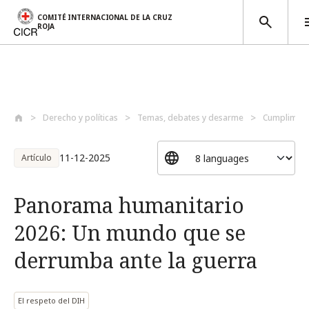
COMITÉ INTERNACIONAL DE LA CRUZ
ROJA
Pasar al contenido principal
Derecho y políticas
Temas, debates y desarme
Cumplimien
11-12-2025
Artículo
Panorama humanitario
2026: Un mundo que se
derrumba ante la guerra
El respeto del DIH