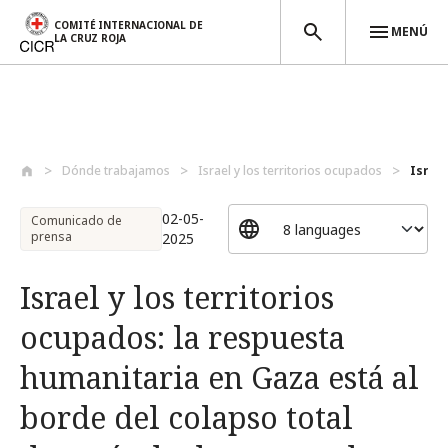
COMITÉ INTERNACIONAL DE
MENÚ
LA CRUZ ROJA
Pasar al contenido principal
Dónde trabajamos
Israel y los territorios ocupados
Israel
02-05-
Comunicado de
prensa
2025
Israel y los territorios
ocupados: la respuesta
humanitaria en Gaza está al
borde del colapso total