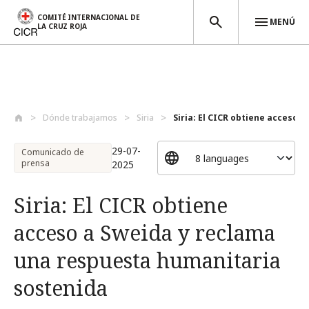
COMITÉ INTERNACIONAL DE
MENÚ
LA CRUZ ROJA
Pasar al contenido principal
Dónde trabajamos
Siria
Siria: El CICR obtiene acceso a 
29-07-
Comunicado de
prensa
2025
Siria: El CICR obtiene
acceso a Sweida y reclama
una respuesta humanitaria
sostenida