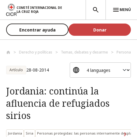
Pasar al contenido principal
COMITÉ INTERNACIONAL DE
MENÚ
LA CRUZ ROJA
Encontrar ayuda
Donar
Derecho y políticas
Temas, debates y desarme
Personas p
28-08-2014
Artículo
Jordania: continúa la
afluencia de refugiados
sirios
Jordania
Siria
Personas protegidas: las personas internamente desplaza