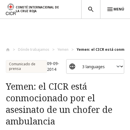
COMITÉ INTERNACIONAL DE
MENÚ
LA CRUZ ROJA
Pasar al contenido principal
Dónde trabajamos
Yemen
Yemen: el CICR está conmocio
09-09-
Comunicado de
prensa
2014
Yemen: el CICR está
conmocionado por el
asesinato de un chofer de
ambulancia