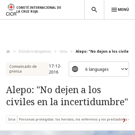
COMITÉ INTERNACIONAL DE
MENÚ
LA CRUZ ROJA
Pasar al contenido principal
Dónde trabajamos
Siria
Alepo: "No dejen a los civiles en
17-12-
Comunicado de
prensa
2016
Alepo: "No dejen a los
civiles en la incertidumbre"
Siria
Personas protegidas: los heridos, los enfermos y los prestadores de s