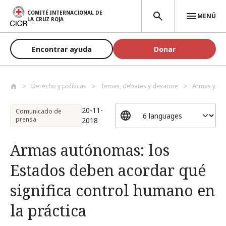
Pasar al contenido principal
COMITÉ INTERNACIONAL DE
MENÚ
LA CRUZ ROJA
Encontrar ayuda
Donar
Derecho y políticas
Temas, debates y desarme
Armas y de
20-11-
Comunicado de
prensa
2018
Armas autónomas: los
Estados deben acordar qué
significa control humano en
la práctica