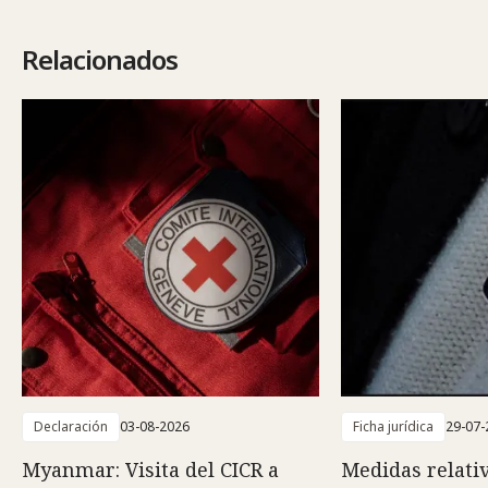
Relacionados
Declaración
03-08-2026
Ficha jurídica
29-07-
Myanmar: Visita del CICR a
Medidas relativ