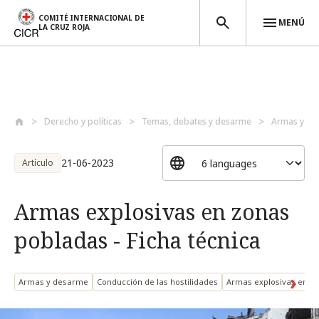
COMITÉ INTERNACIONAL DE
MENÚ
LA CRUZ ROJA
Pasar al contenido principal
Derecho y políticas
Temas, debates y desarme
Armas y de
21-06-2023
Artículo
Armas explosivas en zonas
pobladas - Ficha técnica
Armas y desarme
Conducción de las hostilidades
Armas explosivas en z