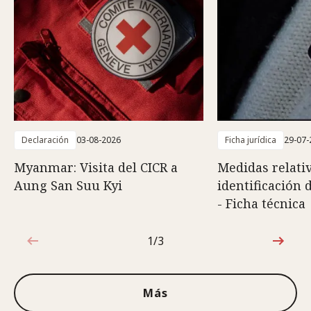
Declaración
03-08-2026
Ficha jurídica
29-07-
Myanmar: Visita del CICR a
Medidas relativ
Aung San Suu Kyi
identificación 
- Ficha técnica
1/3
1de3
Más