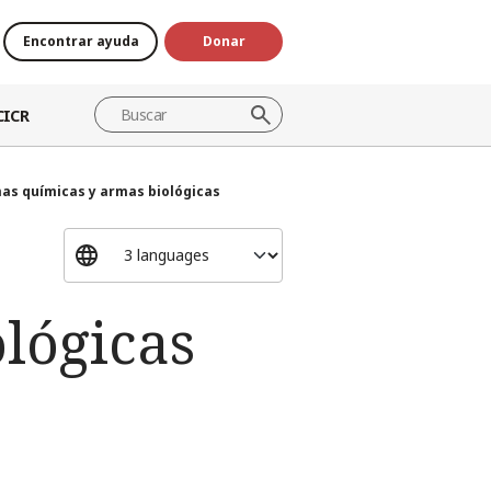
Encontrar ayuda
Donar
CICR
as químicas y armas biológicas
lógicas