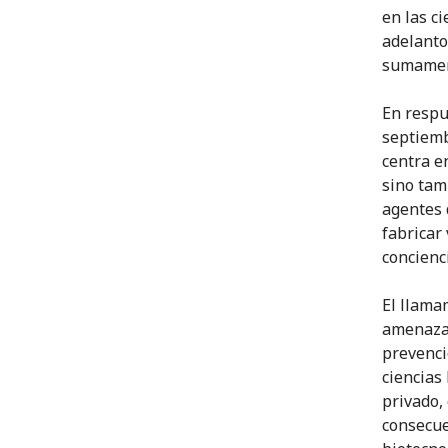
en las c
adelanto
sumamen
En respu
septiemb
centra en
sino tam
agentes 
fabricar 
concienci
El llama
amenazas
prevenci
ciencias 
privado, 
consecue