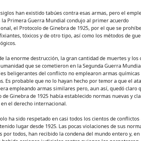
siglos han existido tabúes contra esas armas, pero el empl
n la Primera Guerra Mundial condujo al primer acuerdo
ional, el Protocolo de Ginebra de 1925, por el que se prohíb
fixiantes, tóxicos y de otro tipo, así como los métodos de gue
ógicos.
de la enorme destrucción, la gran cantidad de muertes y los
humanidad que se cometieron en la Segunda Guerra Mundial
les beligerantes del conflicto no emplearon armas químicas 
as. Es probable que no lo hayan hecho por temor a que el at
era empleando armas similares pero, aun así, quedó claro q
o de Ginebra de 1925 había establecido normas nuevas y cla
 en el derecho internacional.
colo ha sido respetado en casi todos los cientos de conflicto
tenido lugar desde 1925. Las pocas violaciones de sus norm
s por todos, han recibido la condena del mundo entero y, en