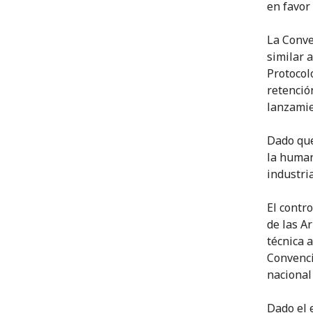
en favor
La Conve
similar 
Protocol
retenció
lanzamie
Dado que
la human
industri
El contr
de las A
técnica 
Convenci
nacional
Dado el 