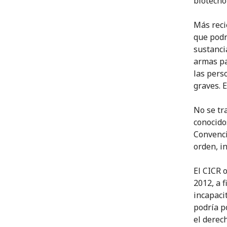
biotecno
Más reci
que podr
sustanci
armas pa
las pers
graves. 
No se tr
conocido
Convenci
orden, i
El CICR 
2012, a 
incapaci
podría p
el derec