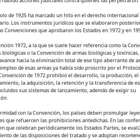
a habido acciones judiciales contra quienes las perpetraron.
colo de 1925 ha marcado un hito en el derecho internacional
rio. Los instrumentos jurídicos que se elaboraron posteri
as Convenciones que aprobaron los Estados en 1972 y en 19
nción 1972, a la que se suele hacer referencia como la Con
 biológicas o la Convención de armas biológicas y toxínicas
avance hacia la eliminación total de ese tipo aberrante de a
empleo de esas armas ya había sido proscrito por el Protoco
 Convención de 1972 prohibió el desarrollo, la producción, el
miento, la adquisición, la retención y la transferencia de e
ncluidos sus sistemas de lanzamiento, además de exigir su
ión.
rmidad con la Convención, los países deben promulgar leye
es que refuercen las prohibiciones antedichas. En las confe
n que celebran periódicamente los Estados Partes, se evalú
ento de las disposiciones del tratado y se adoptan recome