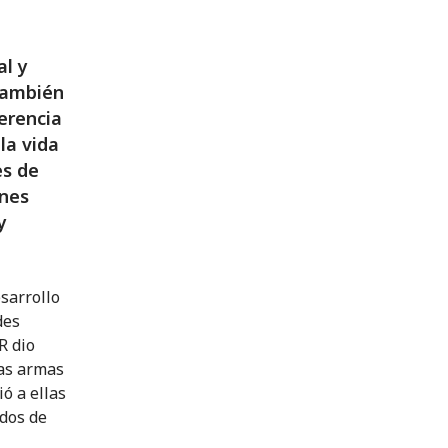
al y
 también
ferencia
la vida
es de
ones
y
esarrollo
des
R dio
sas armas
ó a ellas
ados de