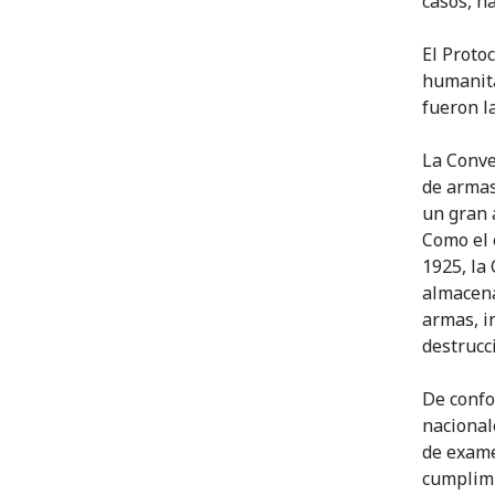
casos, h
El Proto
humanita
fueron l
La Conve
de armas
un gran 
Como el 
1925, la
almacena
armas, i
destrucc
De confo
nacional
de exame
cumplimi