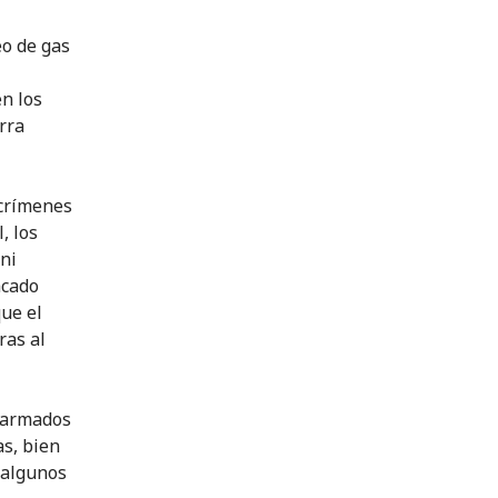
eo de gas
en los
rra
 crímenes
, los
ni
acado
ue el
ras al
s armados
as, bien
 algunos