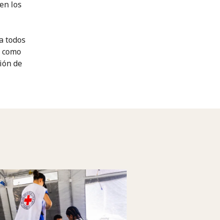
en los
 a todos
s como
ión de