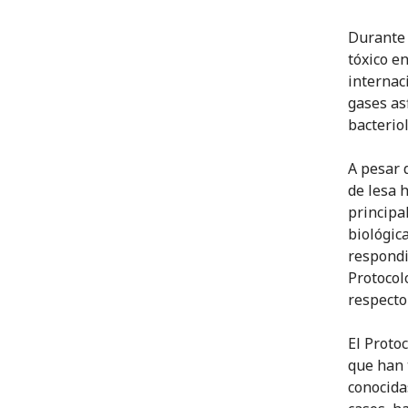
Durante 
tóxico e
internac
gases as
bacteriol
A pesar 
de lesa 
principa
biológic
respondi
Protocol
respecto
El Proto
que han 
conocida