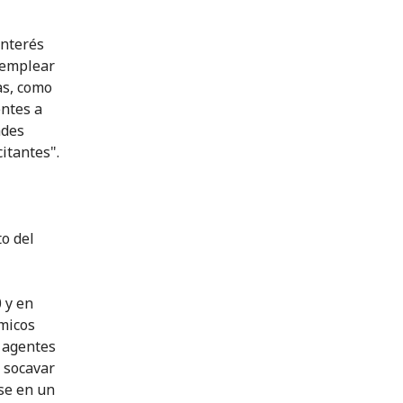
interés
 emplear
as, como
entes a
ades
itantes".
o del
 y en
ímicos
s agentes
, socavar
se en un