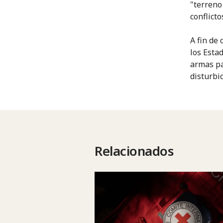
"terreno
conflict
A fin de
los Esta
armas pa
disturbio
Relacionados