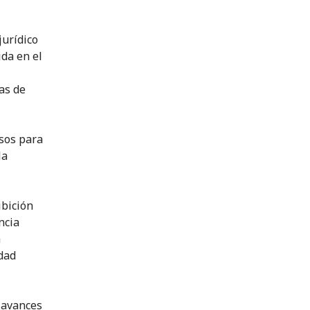
jurídico
ida en el
as de
sos para
la
ibición
ncia
a
dad
s avances