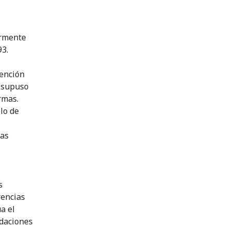
ormente
93.
vención
, supuso
rmas.
lo de
sas
s
rencias
a el
ndaciones