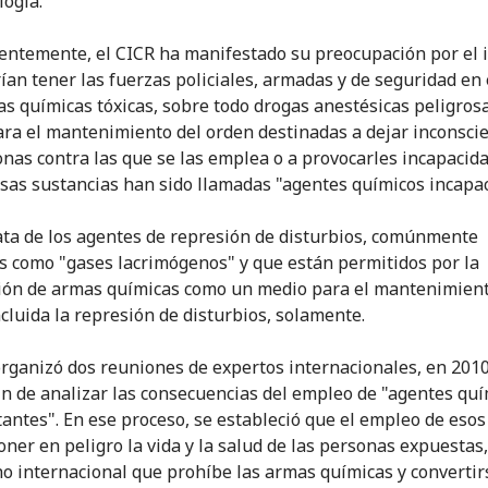
logía.
entemente, el CICR ha manifestado su preocupación por el 
ían tener las fuerzas policiales, armadas y de seguridad en
as químicas tóxicas, sobre todo drogas anestésicas peligros
ra el mantenimiento del orden destinadas a dejar inconsci
onas contra las que se las emplea o a provocarles incapacid
Esas sustancias han sido llamadas "agentes químicos incapac
ata de los agentes de represión de disturbios, comúnmente
s como "gases lacrimógenos" y que están permitidos por la
ón de armas químicas como un medio para el mantenimient
ncluida la represión de disturbios, solamente.
organizó dos reuniones de expertos internacionales, en 2010
fin de analizar las consecuencias del empleo de "agentes qu
tantes". En ese proceso, se estableció que el empleo de eso
oner en peligro la vida y la salud de las personas expuestas
ho internacional que prohíbe las armas químicas y convertir