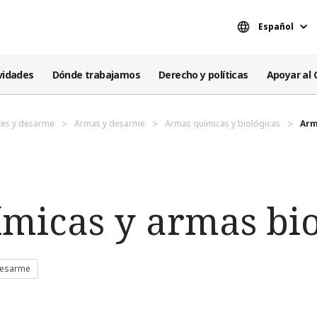
Español
vidades
Dónde trabajamos
Derecho y políticas
Apoyar al 
es y desarme
Armas y desarme
Armas químicas y biológicas
Arm
micas y armas bio
desarme