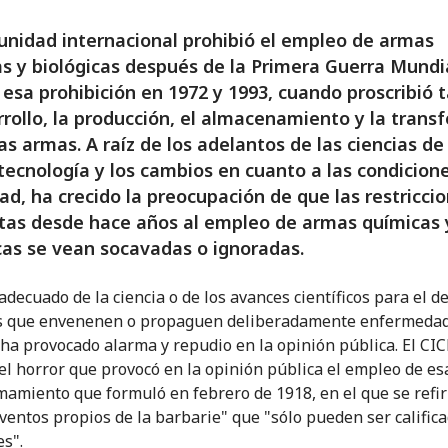
nidad internacional prohibió el empleo de armas
s y biológicas después de la Primera Guerra Mundi
 esa prohibición en 1972 y 1993, cuando proscribió
rrollo, la producción, el almacenamiento y la trans
as armas. A raíz de los adelantos de las ciencias de 
otecnología y los cambios en cuanto a las condicion
ad, ha crecido la preocupación de que las restricci
tas desde hace años al empleo de armas químicas 
cas se vean socavadas o ignoradas.
adecuado de la ciencia o de los avances científicos para el d
s que envenenen o propaguen deliberadamente enfermeda
ha provocado alarma y repudio en la opinión pública. El CIC
el horror que provocó en la opinión pública el empleo de e
amamiento que formuló en febrero de 1918, en el que se refiri
ventos propios de la barbarie" que "sólo pueden ser calific
es".