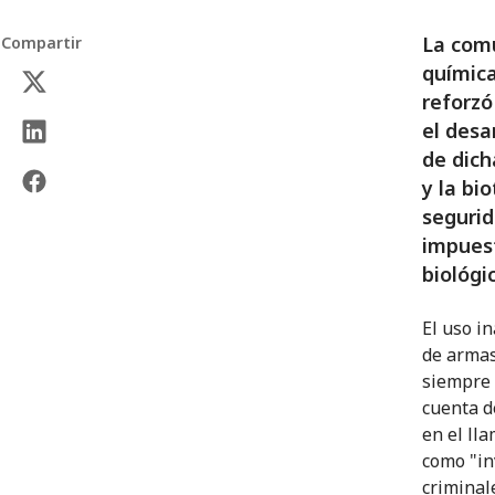
La comu
Compartir
química
reforzó
el desa
de dich
y la bi
segurid
impues
biológi
El uso in
de arma
siempre 
cuenta d
en el ll
como "in
criminal