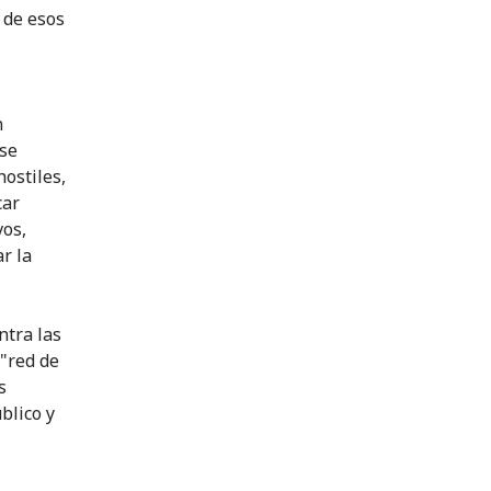
o de esos
n
 se
hostiles,
car
vos,
ar la
ntra las
 "red de
s
blico y