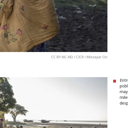
CC BY-NC-ND / CICR / Minzayar Oo
Entr
pobl
mayo
mile
desp