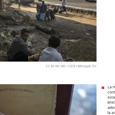
CC BY-NC-ND / CICR / Minzayar Oo
La m
cont
esta
limi
adec
la a