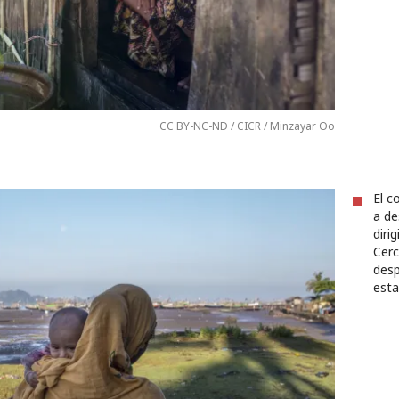
CC BY-NC-ND / CICR / Minzayar Oo
El c
a de
diri
Cerc
desp
esta