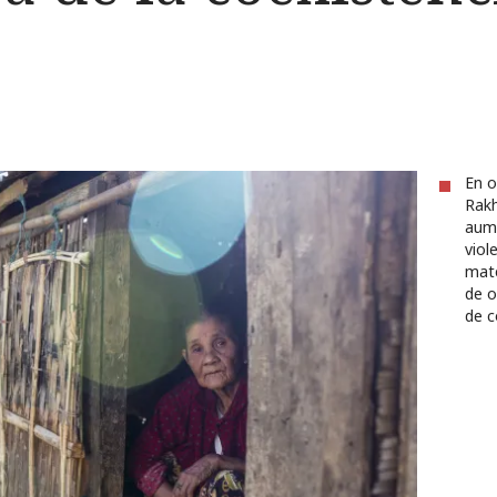
En o
Rakh
aume
viol
mate
de o
de 