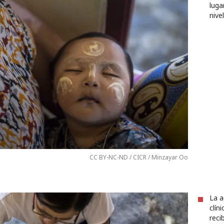
luga
nive
CC BY-NC-ND / CICR / Minzayar Oo
La a
clín
reci