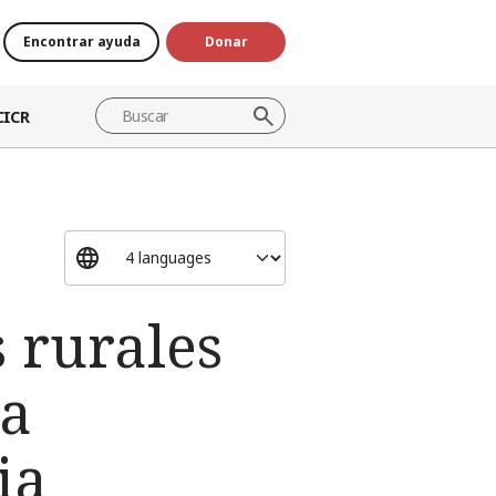
Encontrar ayuda
Donar
CICR
 rurales
la
ia