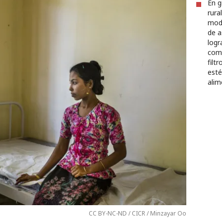
En g
rura
mode
de a
logr
como
filt
esté
alim
CC BY-NC-ND / CICR / Minzayar Oo