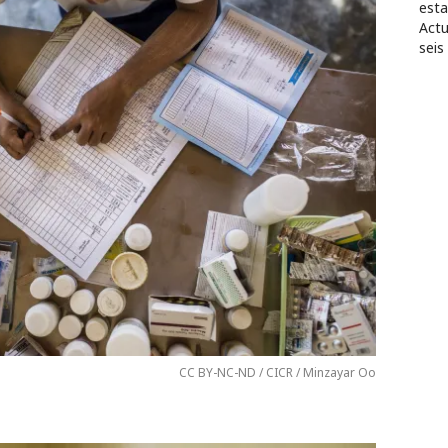
esta
Actu
seis
CC BY-NC-ND / CICR / Minzayar Oo