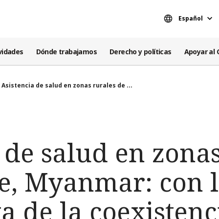
Español
vidades
Dónde trabajamos
Derecho y políticas
Apoyar al 
Asistencia de salud en zonas rurales de ...
 de salud en zonas
e, Myanmar: con 
a de la coexistenc