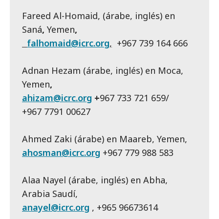
Fareed Al-Homaid, (árabe, inglés) en
Saná
,
Yemen
,
falhomaid@icrc.org
,
+967 739 164 666
Adnan Hezam (árabe, inglés) en Moca,
Yemen
,
ahizam@icrc.org
+
967 733 721 659/
+967 7791 00627
Ahmed Zaki (árabe) en Maareb, Yemen,
ahosman@icrc.org
+967 779 988 583
Alaa Nayel (árabe, inglés) en Abha,
Arabia Saudí,
anayel@icrc.org
, +965 96673614