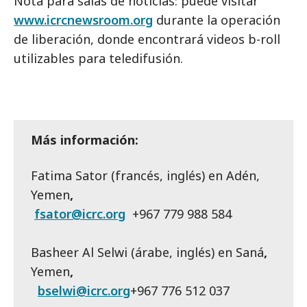
Nota para salas de noticias: puede visitar
www.icrcnewsroom.org
durante la operación
de liberación, donde encontrará videos b-roll
utilizables para teledifusión.
Más información:
Fatima Sator (francés, inglés) en Adén,
Yemen
,
fsator@icrc.org
+967 779 988 584
Basheer Al Selwi (árabe, inglés) en Saná
,
Yemen
,
bselwi@icrc.org
+967 776 512 037