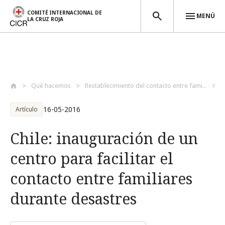
COMITÉ INTERNACIONAL DE
MENÚ
LA CRUZ ROJA
Pasar al contenido principal
Qué hacemos
Restablecimiento del contacto entre fami...
C
16-05-2016
Artículo
Chile: inauguración de un
centro para facilitar el
contacto entre familiares
durante desastres