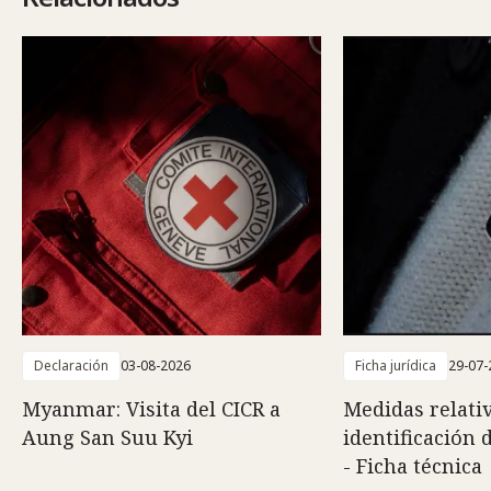
Declaración
03-08-2026
Ficha jurídica
29-07-
Myanmar: Visita del CICR a
Medidas relativ
Aung San Suu Kyi
identificación 
- Ficha técnica