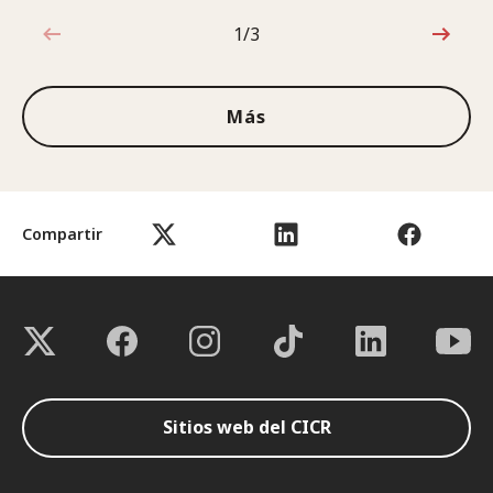
1/3
1de3
Más
Compartir
Sitios web del CICR