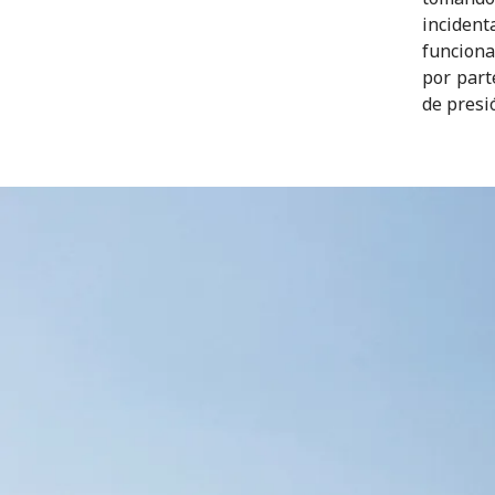
inciden
funciona
por part
de presió