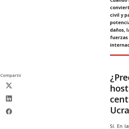
conviert
civil y 
potenci
daños, l
fuerzas
interna
¿Pr
Compartir
host
cen
Ucra
Sí. En l