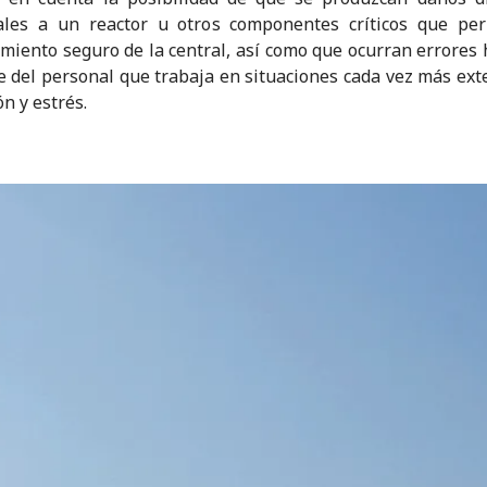
tales a un reactor u otros componentes críticos que per
miento seguro de la central, así como que ocurran errore
e del personal que trabaja en situaciones cada vez más ex
n y estrés.