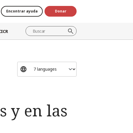
Encontrar ayuda
Donar
CICR
s y en las