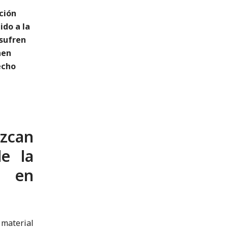
ción
ido a la
 sufren
nen
echo
zcan
de la
, en
 material