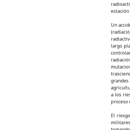
radioact
estación
Un accid
(radiaci
radiacti
largo pl
control
radiació
mutacion
trascie
grandes
agricult
a los ri
proceso 
El riesg
militare
tomando