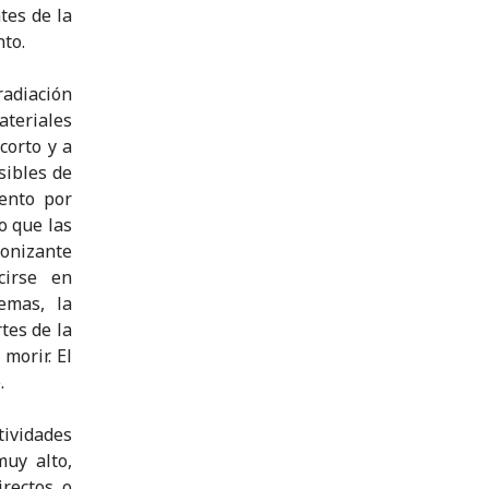
tes de la
nto.
radiación
ateriales
corto y a
sibles de
ento por
o que las
ionizante
cirse en
emas, la
tes de la
morir. El
.
tividades
muy alto,
rectos o