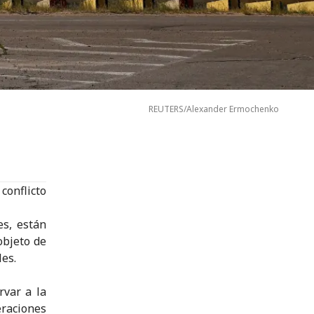
REUTERS/Alexander Ermochenko
onflicto
es, están
objeto de
les.
var a la
eraciones