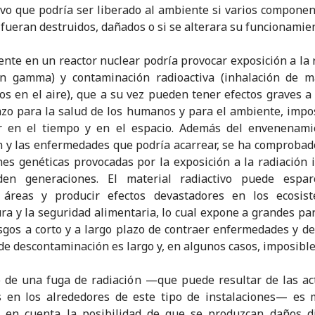
ivo que podría ser liberado al ambiente si varios componen
 fueran destruidos, dañados o si se alterara su funcionamie
ente en un reactor nuclear podría provocar exposición a la 
ón gamma) y contaminación radioactiva (inhalación de m
vos en el aire), que a su vez pueden tener efectos graves a 
azo para la salud de los humanos y para el ambiente, impo
ar en el tiempo y en el espacio. Además del envenenami
n y las enfermedades que podría acarrear, se ha comprobad
es genéticas provocadas por la exposición a la radiación 
nden generaciones. El material radiactivo puede espar
 áreas y producir efectos devastadores en los ecosist
ura y la seguridad alimentaria, lo cual expone a grandes par
esgos a corto y a largo plazo de contraer enfermedades y de 
de descontaminación es largo y, en algunos casos, imposible
o de una fuga de radiación —que puede resultar de las ac
s en los alrededores de este tipo de instalaciones— es 
 en cuenta la posibilidad de que se produzcan daños di