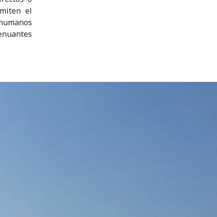
miten el
s humanos
tenuantes