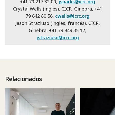
+41 79 217 32 00,
jsparks@icrc.org
Crystal Wells (inglés), CICR, Ginebra, +41
79 642 80 56,
cwells@icrc.org
Jason Straziuso (inglés, francés), CICR,
Ginebra, +41 79 949 35 12,
jstraziuso@icrc.org
Relacionados