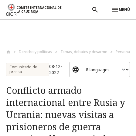
COMITÉ INTERNACIONAL DE
MENÚ
LA CRUZ ROJA
Pasar al contenido principal
Derecho y políticas
Temas, debates y desarme
Personas p
08-12-
Comunicado de
prensa
2022
Conflicto armado
internacional entre Rusia y
Ucrania: nuevas visitas a
prisioneros de guerra