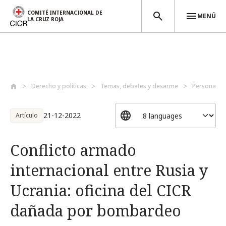
COMITÉ INTERNACIONAL DE
MENÚ
LA CRUZ ROJA
Pasar al contenido principal
Derecho y políticas
Temas, debates y desarme
Personas p
21-12-2022
Artículo
Conflicto armado
internacional entre Rusia y
Ucrania: oficina del CICR
dañada por bombardeo